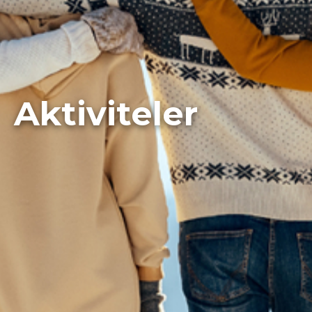
🌐
En
Aktiviteler